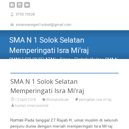
0755 70028
smansanegeri1solsel@gmail.com
SMA N 1 Solok Selatan
Memperingati Isra Mi’raj
SMAN 1 SOLOK SELATAN
>
Siswa
>
Ekstrakulikuler
>
SMA N
1 Solok Selatan Memperingati Isra Mi’raj
SMA N 1 Solok Selatan
Memperingati Isra Mi’raj
13 April 2018
Ekstrakulikuler
peringatan isra mi'raj
humas smansasolsel
Humas-
Pada tanggal 27 Rajab H, umat muslim di seluruh
penjuru dunia dengan meriah memperingati Isra Mi’raj