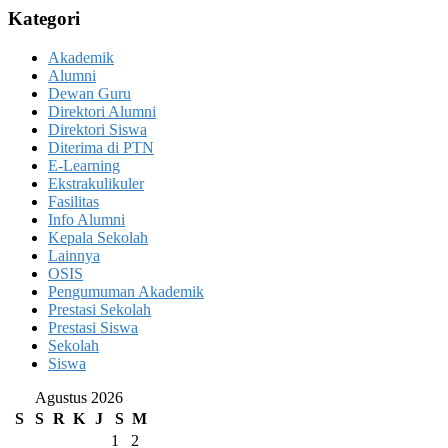
Kategori
Akademik
Alumni
Dewan Guru
Direktori Alumni
Direktori Siswa
Diterima di PTN
E-Learning
Ekstrakulikuler
Fasilitas
Info Alumni
Kepala Sekolah
Lainnya
OSIS
Pengumuman Akademik
Prestasi Sekolah
Prestasi Siswa
Sekolah
Siswa
Agustus 2026
S
S
R
K
J
S
M
1
2