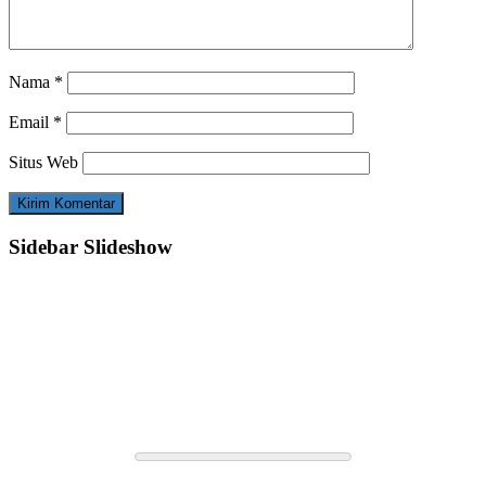
Nama
*
Email
*
Situs Web
Sidebar Slideshow