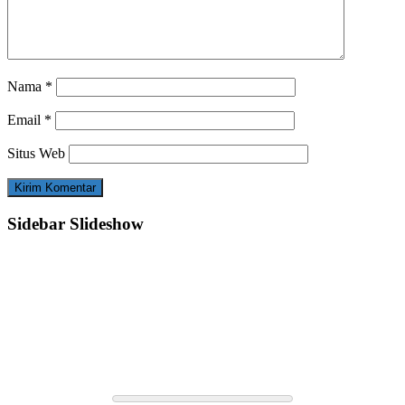
Nama
*
Email
*
Situs Web
Sidebar Slideshow