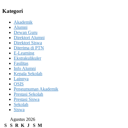
Kategori
Akademik
Alumni
Dewan Guru
Direktori Alumni
Direktori Siswa
Diterima di PTN
E-Learning
Ekstrakulikuler
Fasilitas
Info Alumni
Kepala Sekolah
Lainnya
OSIS
Pengumuman Akademik
Prestasi Sekolah
Prestasi Siswa
Sekolah
Siswa
Agustus 2026
S
S
R
K
J
S
M