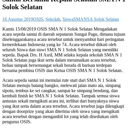
Solok Selatan
16 Agustus 2019
OSIS
,
Sekolah
,
Siswa
SMANSA Solok Selatan
Kamis 15/08/2019 OSIS SMA N 1 Solok Selatan Mengadakan
acara sepeda santai di daerah seputaran Sungai Pagu, dimana tujuan
diselenggarakanya acara tersebut untuk menyambut hari peringatan
kemerdekaan Indonesia yang ke 74. Acara tersebut diikuti oleh
seluruh Siswa dan siswi SMA N 1 Solok Selatan yang memiliki
sepeda. Bapak Drs. H Asril, MM selaku kepala sekolah SMA N 1
Solok Selatan juga ikut serta dalam meramaikan acara tersebut,
beliau tampak bersemangat sekali berada di barisan terdepan
bersama pembina OSIS dan Ketua OSIS SMA N 1 Solok Selatan.
Acara sepeda santai ini memulai rute start dari SMA N 1 Solok
Selatan menuju batang bangko, melewati jalan mato aia, simpang
sipotu, tembus ke sei cangkar, sampai ke simpang bendang, dan
kembali finish ke SMA N 1 Solok Selatan. Tampak semua siswa
antusias sekali mengikuti acara ini, terlihat dari banyaknya siswa
yang ikut serta dalam acara tersebut. Acara tersebut juga dilengkapi
dengan doorprize yang akan diterima oleh siswa yang mengikuti
acara tersebut dengan mengambil lot yang telah disediakan oleh
pengurus OSIS.