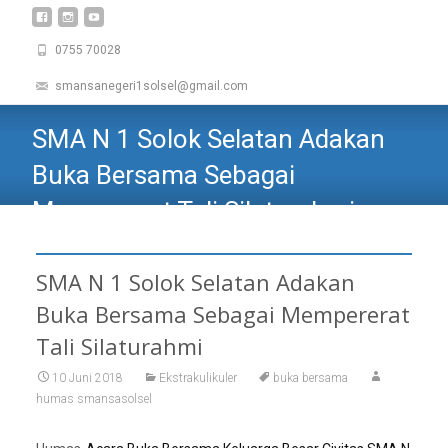
0755 70028
smansanegeri1solsel@gmail.com
SMA N 1 Solok Selatan Adakan
Buka Bersama Sebagai
Mempererat Tali Silaturahmi
SMAN 1 SOLOK SELATAN
>
Siswa
>
Ekstrakulikuler
>
SMA N
1 Solok Selatan Adakan Buka Bersama Sebagai Mempererat
SMA N 1 Solok Selatan Adakan
Tali Silaturahmi
Buka Bersama Sebagai Mempererat
Tali Silaturahmi
10 Juni 2018
Ekstrakulikuler
buka bersama
humas smansasolsel