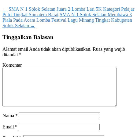
Post
←
SMA N 1 Solok Selatan Juara 2 Lomba Lari 5K Kategori Pelajar
Putri Tingkat Sumatera Barat
SMA N 1 Solok Selatan Membawa 3
navigation
Piala Pada Acara Lomba Festival Lagu Minang Tingkat Kabupaten
Solok Selatan
→
Tinggalkan Balasan
Alamat email Anda tidak akan dipublikasikan.
Ruas yang wajib
ditandai
*
Komentar
Nama
*
Email
*