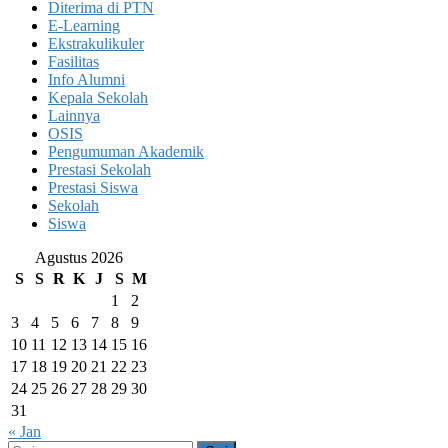
Diterima di PTN
E-Learning
Ekstrakulikuler
Fasilitas
Info Alumni
Kepala Sekolah
Lainnya
OSIS
Pengumuman Akademik
Prestasi Sekolah
Prestasi Siswa
Sekolah
Siswa
Agustus 2026
S
S
R
K
J
S
M
1
2
3
4
5
6
7
8
9
10
11
12
13
14
15
16
17
18
19
20
21
22
23
24
25
26
27
28
29
30
31
« Jan