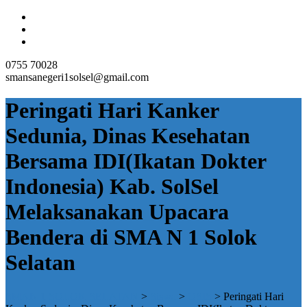
0755 70028
smansanegeri1solsel@gmail.com
Peringati Hari Kanker
Sedunia, Dinas Kesehatan
Bersama IDI(Ikatan Dokter
Indonesia) Kab. SolSel
Melaksanakan Upacara
Bendera di SMA N 1 Solok
Selatan
SMAN 1 SOLOK SELATAN
>
Siswa
>
OSIS
>
Peringati Hari