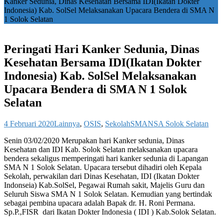
Kanker Sedunia, Dinas Kesehatan Bersama IDI(Ikatan Dokter
Indonesia) Kab. SolSel Melaksanakan Upacara Bendera di SMA N
1 Solok Selatan
Peringati Hari Kanker Sedunia, Dinas
Kesehatan Bersama IDI(Ikatan Dokter
Indonesia) Kab. SolSel Melaksanakan
Upacara Bendera di SMA N 1 Solok
Selatan
4 Februari 2020
Lainnya
,
OSIS
,
Sekolah
SMANSA Solok Selatan
Senin 03/02/2020 Merupakan hari Kanker sedunia, Dinas
Kesehatan dan IDI Kab. Solok Selatan melaksanakan upacara
bendera sekaligus memperingati hari kanker sedunia di Lapangan
SMA N 1 Solok Selatan. Upacara tersebut dihadiri oleh Kepala
Sekolah, perwakilan dari Dinas Kesehatan, IDI (Ikatan Dokter
Indonseia) Kab.SolSel, Pegawai Rumah sakit, Majelis Guru dan
Seluruh Siswa SMA N 1 Solok Selatan. Kemudian yang bertindak
sebagai pembina upacara adalah Bapak dr. H. Roni Permana.
Sp.P.,FISR dari Ikatan Dokter Indonesia ( IDI ) Kab.Solok Selatan.