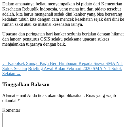
Dalam amanatnya beliau menyampaikan isi pidato dari Kementrian
Kesehatan Rebuplik Indonesia, yang mana inti dari pidato tersebut
adalah, kita harus mengenali sedak dini kanker yang bisa bersarang
kedalam tubuh kita dengan cara mencek kesehatan sejak dari dini ke
rumah sakit atau ke instansi kesehatan lainya.
Upacara dan peringatan hari kanker sedunia berjalan dengan hikmat
dan lancar, pengurus OSIS selaku pelaksana upacara sukses
menjalankan tugasnya dengan baik.
Post
←
Kapolsek Sungai Pagu Beri Himbauan Kepada Siswa SMA N 1
Solok Selatan
Briefing Awal Bulan Februari 2020 SMA N 1 Solok
navigation
Selatan
→
Tinggalkan Balasan
Alamat email Anda tidak akan dipublikasikan.
Ruas yang wajib
ditandai
*
Komentar