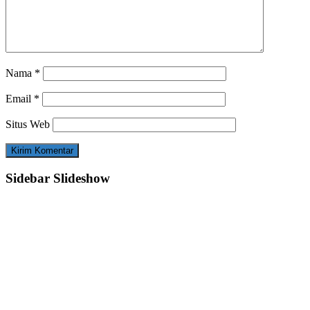
Nama
*
Email
*
Situs Web
Sidebar Slideshow