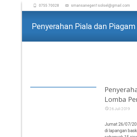
0755 70028
smansanegeri1solsel@gmail.com
Penyerahan Piala dan Piagam
SMAN 1 SOLOK SELA
Penyerah
Lomba Pen
26 Juli 2019
Jumat 26/07/201
di lapangan bas