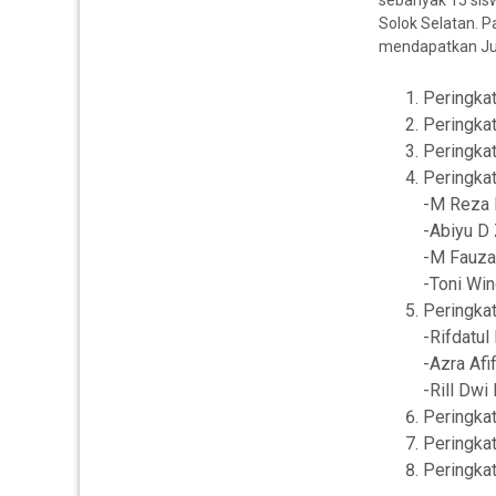
sebanyak 15 sis
Solok Selatan. 
mendapatkan Jua
Peringka
Peringkat
Peringkat
Peringka
-M Reza 
-Abiyu D
-M Fauza
-Toni Win
Peringka
-Rifdatul
-Azra Afi
-Rill Dwi 
Peringka
Peringkat
Peringkat