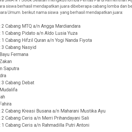
wa SMA N 1 Solok Selatan mengikuti lomba Pentas Pai di Kementrian 
Para siswa berhasil mendapatkan juara dibeberapa cabang lomba dan be
ra Umum. berikut nama siswa yang berhasil mendapatkan juara:
t 2 Cabang MTQ a/n Angga Mardiandara
 1 Cabang Pidato a/n Aldo Lusia Yuza
 1 Cabang Hifzil Quran a/n Yogi Nanda Fiyota
t 3 Cabang Nasyid
Bayu Fermana
 Zakan
n Saputra
dra
t 3 Cabang Debat
 Mudalifa
fah
Fahira
t 2 Cabang Kreasi Busana a/n Maharani Mustika Ayu
 2 Cabang Ceris a/n Merri Prihandayani Sali
 1 Cabang Ceris a/n Rahmadilla Putri Antoni