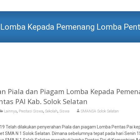
 Lomba Kepada Pemenang Lomba Pentas
TAN
>
Siswa
>
Prestasi Siswa
>
Penyerahan Piala dan Piagam Lomba K
an Piala dan Piagam Lomba Kepada Pemen
tas PAI Kab. Solok Selatan
,
,
,
Lainnya
Prestasi Siswa
Sekolah
Siswa
SMANSA Solok Selatan
9 Telah dilakukan penyerahan Piala dan piagam Lomba Pentas Pai kep
ket SMA N 1 Solok Selatan. Dimana sebelumnya tepat pada hari Senin 