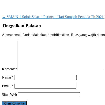
Post
←
SMA N 1 Solok Selatan Peringati Hari Sumpah Pemuda Th 2021
navigation
Tinggalkan Balasan
Alamat email Anda tidak akan dipublikasikan.
Ruas yang wajib ditan
Komentar
Nama
*
Email
*
Situs Web