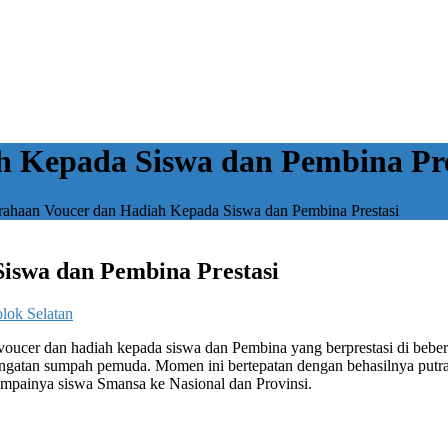
h Kepada Siswa dan Pembina Pre
rahaan Voucer dan Hadiah Kepada Siswa dan Pembina Prestasi
iswa dan Pembina Prestasi
ok Selatan
cer dan hadiah kepada siswa dan Pembina yang berprestasi di bebe
ringatan sumpah pemuda. Momen ini bertepatan dengan behasilnya putr
ampainya siswa Smansa ke Nasional dan Provinsi.