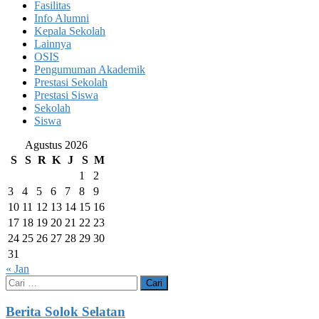
Fasilitas
Info Alumni
Kepala Sekolah
Lainnya
OSIS
Pengumuman Akademik
Prestasi Sekolah
Prestasi Siswa
Sekolah
Siswa
Agustus 2026
S
S
R
K
J
S
M
1
2
3
4
5
6
7
8
9
10
11
12
13
14
15
16
17
18
19
20
21
22
23
24
25
26
27
28
29
30
31
« Jan
Cari
untuk:
Berita Solok Selatan