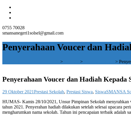
0755 70028
smansanegeri1solsel@gmail.com
Penyerahaan Voucer dan Hadia
SMAN 1 SOLOK SELATAN
>
Sekolah
>
Prestasi Sekolah
>
Penye
Penyerahaan Voucer dan Hadiah Kepada S
29 Oktober 2021
Prestasi Sekolah
,
Prestasi Siswa
,
Siswa
SMANSA Sol
HUMAS- Kamis 28/10/2021, Unsur Pimpinan Sekolah menyrahkan vou
tahun 2021. Penyerahan hadiah dilakukan setelah selesai upacara pe
mengharumkan nama sekolah. Tahun ini pencapaian terbaik adalah s