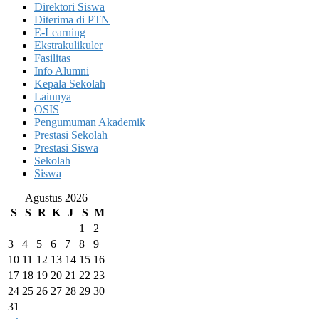
Direktori Siswa
Diterima di PTN
E-Learning
Ekstrakulikuler
Fasilitas
Info Alumni
Kepala Sekolah
Lainnya
OSIS
Pengumuman Akademik
Prestasi Sekolah
Prestasi Siswa
Sekolah
Siswa
Agustus 2026
S
S
R
K
J
S
M
1
2
3
4
5
6
7
8
9
10
11
12
13
14
15
16
17
18
19
20
21
22
23
24
25
26
27
28
29
30
31