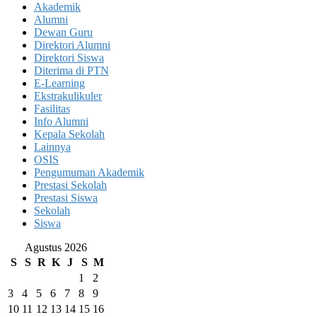
Akademik
Alumni
Dewan Guru
Direktori Alumni
Direktori Siswa
Diterima di PTN
E-Learning
Ekstrakulikuler
Fasilitas
Info Alumni
Kepala Sekolah
Lainnya
OSIS
Pengumuman Akademik
Prestasi Sekolah
Prestasi Siswa
Sekolah
Siswa
Agustus 2026
S
S
R
K
J
S
M
1
2
3
4
5
6
7
8
9
10
11
12
13
14
15
16