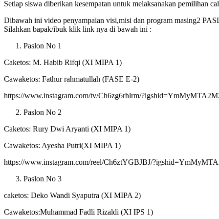
Setiap siswa diberikan kesempatan untuk melaksanakan pemilihan ca
Dibawah ini video penyampaian visi,misi dan program masing2
Silahkan bapak/ibuk klik link nya di bawah ini :
Paslon No 1
Caketos: M. Habib Rifqi (XI MIPA 1)
Cawaketos: Fathur rahmatullah (FASE E-2)
https://www.instagram.com/tv/Ch6zg6rhlrm/?igshid=YmMyMTA2
Paslon No 2
Caketos: Rury Dwi Aryanti (XI MIPA 1)
Cawaketos: Ayesha Putri(XI MIPA 1)
https://www.instagram.com/reel/Ch6ztYGBJBJ/?igshid=YmMyM
Paslon No 3
caketos: Deko Wandi Syaputra (XI MIPA 2)
Cawaketos:Muhammad Fadli Rizaldi (XI IPS 1)