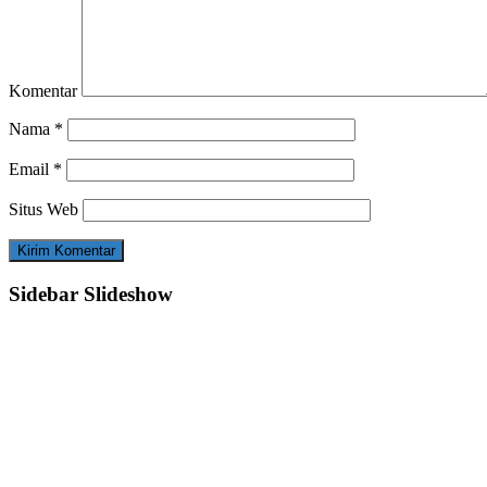
Komentar
Nama
*
Email
*
Situs Web
Sidebar Slideshow