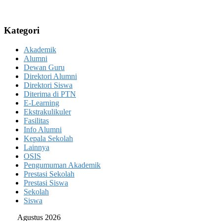
Kategori
Akademik
Alumni
Dewan Guru
Direktori Alumni
Direktori Siswa
Diterima di PTN
E-Learning
Ekstrakulikuler
Fasilitas
Info Alumni
Kepala Sekolah
Lainnya
OSIS
Pengumuman Akademik
Prestasi Sekolah
Prestasi Siswa
Sekolah
Siswa
Agustus 2026