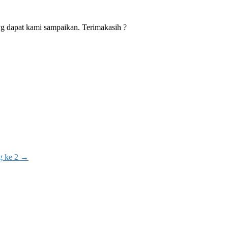
g dapat kami sampaikan. Terimakasih ?
g ke 2
→