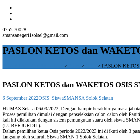
0755 70028
smansanegeri1solsel@gmail.com
PASLON KETOS dan WAKETOS O
SMAN 1 SOLOK SELATAN
>
Siswa
>
OSIS
>
PASLON KETOS da
PASLON KETOS dan WAKETOS OSIS SMAN 
6 September 2022
OSIS
,
Siswa
SMANSA Solok Selatan
HUMAS Selasa 06/09/2022, Dengan hampir berakhirnya masa jabata
Proses pemilihan dimulai dengan penseleksian calon-calon oleh Pani
kali ini dilakukan dengan sistem pemungutan suara oleh siswa SMAN 
(LUBERJURDIL).
Dalam pemilihan ketua Osis periode 2022/2023 ini di ikuti oleh 3 p
langsung oleh seluruh Siswa SMAN 1 Solok Selatan.