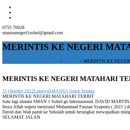
0755 70028
smansanegeri1solsel@gmail.com
MERINTIS KE NEGERI MAT
SMAN 1 SOLOK SELATAN
>
Lainnya
>
MERINTIS KE NEGER
MERINTIS KE NEGERI MATAHARI TE
31 Oktober 2022
Lainnya
SMANSA Solok Selatan
MERINTIS KE NEGERI MATAHARI TERBIT
Satu lagi alumni SMAN 1 Solsel go Internasional. DAVID MARTIN, a
Insya Allah segera menyusul Muhammad Fauzan Syaputra ( 2021 ) da
David dan Wali pamit ke Sekolah untuk berangkat mewujudkan mim
SELAMAT JALAN