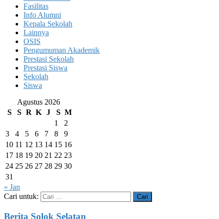
Fasilitas
Info Alumni
Kepala Sekolah
Lainnya
OSIS
Pengumuman Akademik
Prestasi Sekolah
Prestasi Siswa
Sekolah
Siswa
Agustus 2026
S
S
R
K
J
S
M
1
2
3
4
5
6
7
8
9
10
11
12
13
14
15
16
17
18
19
20
21
22
23
24
25
26
27
28
29
30
31
« Jan
Cari untuk:
Berita Solok Selatan