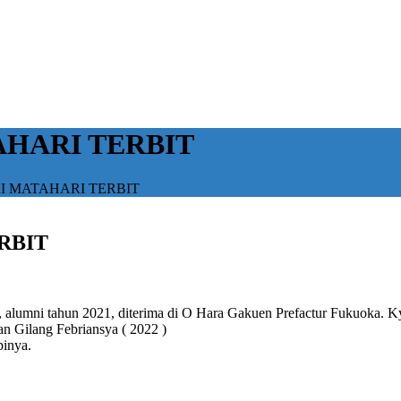
AHARI TERBIT
I MATAHARI TERBIT
RBIT
lumni tahun 2021, diterima di O Hara Gakuen Prefactur Fukuoka. Ky
n Gilang Febriansya ( 2022 )
pinya.