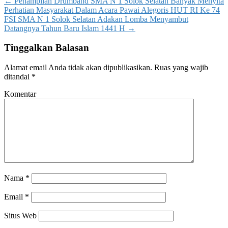
←
Penampilan Drumband SMA N 1 Solok Selatan Banyak Menyita
Perhatian Masyarakat Dalam Acara Pawai Alegoris HUT RI Ke 74
FSI SMA N 1 Solok Selatan Adakan Lomba Menyambut
Datangnya Tahun Baru Islam 1441 H
→
Tinggalkan Balasan
Alamat email Anda tidak akan dipublikasikan.
Ruas yang wajib
ditandai
*
Komentar
Nama
*
Email
*
Situs Web