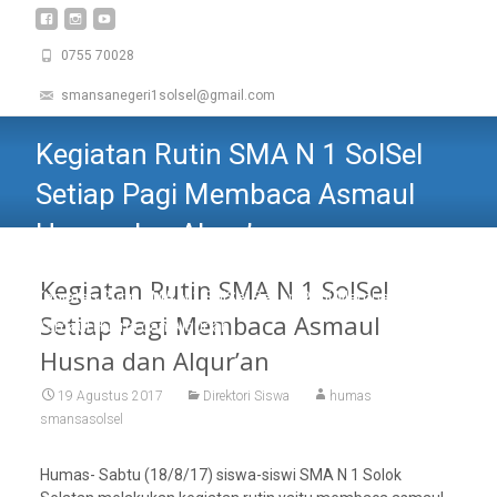
0755 70028
smansanegeri1solsel@gmail.com
Kegiatan Rutin SMA N 1 SolSel
Setiap Pagi Membaca Asmaul
Husna dan Alqur’an
SMAN 1 SOLOK SELATAN
>
Siswa
>
Direktori Siswa
>
Kegiatan Rutin SMA N 1 SolSel
Kegiatan Rutin SMA N 1 SolSel Setiap Pagi Membaca
Setiap Pagi Membaca Asmaul
Asmaul Husna dan Alqur’an
Husna dan Alqur’an
19 Agustus 2017
Direktori Siswa
humas
smansasolsel
Humas- Sabtu (18/8/17) siswa-siswi SMA N 1 Solok