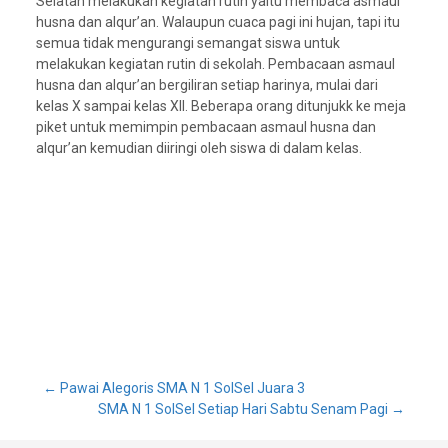
Selatan melakukan kegiatan rutin yaitu membaca asmaul
husna dan alqur’an. Walaupun cuaca pagi ini hujan, tapi itu
semua tidak mengurangi semangat siswa untuk
melakukan kegiatan rutin di sekolah. Pembacaan asmaul
husna dan alqur’an bergiliran setiap harinya, mulai dari
kelas X sampai kelas XII. Beberapa orang ditunjukk ke meja
piket untuk memimpin pembacaan asmaul husna dan
alqur’an kemudian diiringi oleh siswa di dalam kelas.
Post
←
Pawai Alegoris SMA N 1 SolSel Juara 3
SMA N 1 SolSel Setiap Hari Sabtu Senam Pagi
→