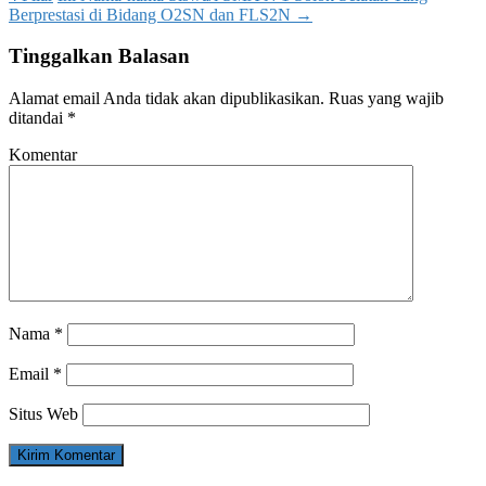
Berprestasi di Bidang O2SN dan FLS2N
→
Tinggalkan Balasan
Alamat email Anda tidak akan dipublikasikan.
Ruas yang wajib
ditandai
*
Komentar
Nama
*
Email
*
Situs Web