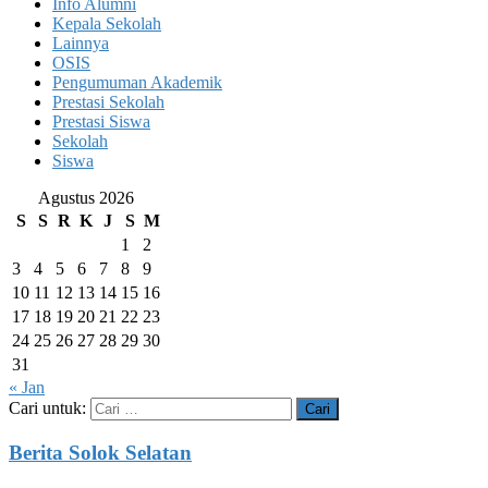
Info Alumni
Kepala Sekolah
Lainnya
OSIS
Pengumuman Akademik
Prestasi Sekolah
Prestasi Siswa
Sekolah
Siswa
Agustus 2026
S
S
R
K
J
S
M
1
2
3
4
5
6
7
8
9
10
11
12
13
14
15
16
17
18
19
20
21
22
23
24
25
26
27
28
29
30
31
« Jan
Cari untuk:
Berita Solok Selatan