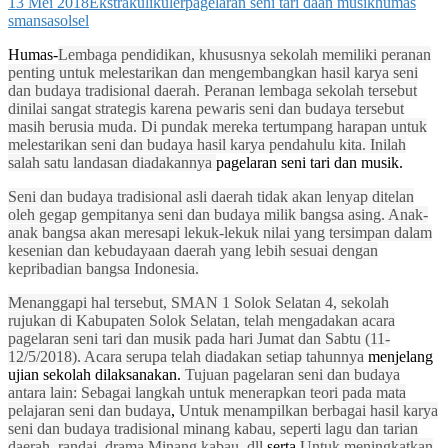
13 Mei 2018
Ekstrakulikuler
pagelaran seni tari daan musik
humas
smansasolsel
Humas-
Lembaga pendidikan, khususnya sekolah memiliki peranan
penting untuk melestarikan dan mengembangkan hasil karya seni
dan budaya tradisional daerah. Peranan lembaga sekolah tersebut
dinilai sangat strategis karena pewaris seni dan budaya tersebut
masih berusia muda. Di pundak mereka tertumpang harapan untuk
melestarikan seni dan budaya hasil karya pendahulu kita. Inilah
salah satu landasan diadakannya
pagelaran seni tari dan musik.
Seni dan budaya tradisional asli daerah tidak akan lenyap ditelan
oleh gegap gempitanya seni dan budaya milik bangsa asing. Anak-
anak bangsa akan meresapi lekuk-lekuk nilai yang tersimpan dalam
kesenian dan kebudayaan daerah yang lebih sesuai dengan
kepribadian bangsa Indonesia.
Menanggapi hal tersebut, SMAN 1 Solok Selatan 4, sekolah
rujukan di Kabupaten Solok Selatan, telah mengadakan acara
pagelaran seni tari dan musik pada hari Jumat dan Sabtu (11-
12/5/2018). Acara serupa telah diadakan setiap tahunnya
menjelang
ujian sekolah dilaksanakan.
Tujuan pagelaran seni dan budaya
antara lain:
Sebagai langkah untuk menerapkan teori pada mata
pelajaran seni dan budaya
,
Untuk menampilkan berbagai hasil karya
seni dan budaya tradisional minang kabau, seperti lagu dan tarian
daerah, randai, drama Minang kabau, dll
serta
Untuk meningkatkan