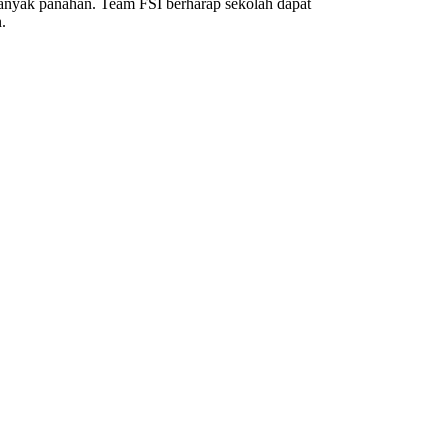
nyak panahan. Team FSI berharap sekolah dapat
.