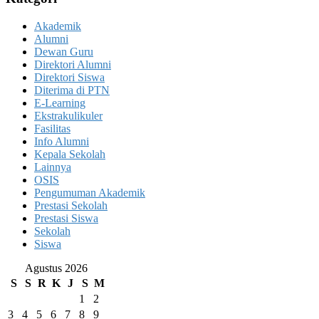
Akademik
Alumni
Dewan Guru
Direktori Alumni
Direktori Siswa
Diterima di PTN
E-Learning
Ekstrakulikuler
Fasilitas
Info Alumni
Kepala Sekolah
Lainnya
OSIS
Pengumuman Akademik
Prestasi Sekolah
Prestasi Siswa
Sekolah
Siswa
Agustus 2026
S
S
R
K
J
S
M
1
2
3
4
5
6
7
8
9