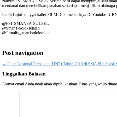
Namun FSI SMAN 1 Solok Selatan baru dapat mempunyai satu buah p
mendanai dan membelikan panahan serta dapat menjadikan olahraga p
Lebih lanjut- tunggu trailer FILM Dokumentasinya Di Youtube
@FSI_SMANSA-SOLSEL
@Sman1-Solokselatan
@Jurnalis_sman1solokselatan
Post navigation
←
Ujian Nasional Perbaikan (UNP) Tahun 2019 di SMA N 1 Solok S
Tinggalkan Balasan
Alamat email Anda tidak akan dipublikasikan.
Ruas yang wajib ditan