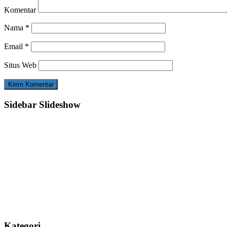
Komentar
Nama
*
Email
*
Situs Web
Sidebar Slideshow
Kategori