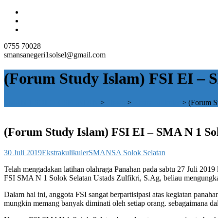
0755 70028
smansanegeri1solsel@gmail.com
(Forum Study Islam) FSI EI – 
SMAN 1 SOLOK SELATAN
>
Siswa
>
Ekstrakulikuler
>
(Forum S
(Forum Study Islam) FSI EI – SMA N 1 So
30 Juli 2019
Ekstrakulikuler
SMANSA Solok Selatan
Telah mengadakan latihan olahraga Panahan pada sabtu 27 Juli 2019
FSI SMA N 1 Solok Selatan Ustads Zulfikri, S.Ag, beliau mengungkap
Dalam hal ini, anggota FSI sangat berpartisipasi atas kegiatan pan
mungkin memang banyak diminati oleh setiap orang. sebagaimana dal