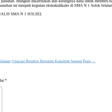
anahan. mungkin dikarenakan atas kurangnya dana untuk membeli ba
anahan ini menjadi kegiatan ekstrakulikuler di SMA N 1 Solok Selatan
 JURNALIS SMA N 1 SOLSEL
elatan
Upacara Bendera Bersama Kapolsek Sungai Pagu
→
dai
*