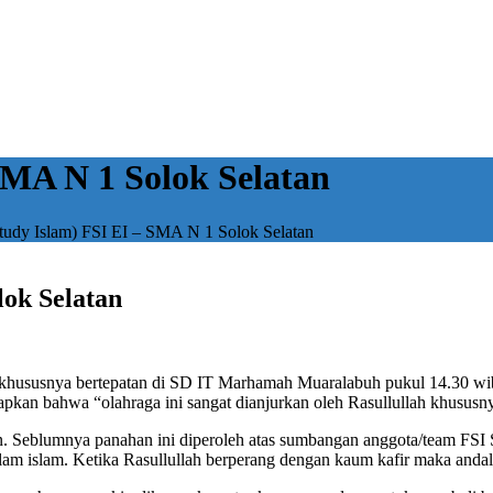
SMA N 1 Solok Selatan
tudy Islam) FSI EI – SMA N 1 Solok Selatan
lok Selatan
 khususnya bertepatan di SD IT Marhamah Muaralabuh pukul 14.30 wib
kan bahwa “olahraga ini sangat dianjurkan oleh Rasullullah khususny
ahan. Seblumnya panahan ini diperoleh atas sumbangan anggota/team F
am islam. Ketika Rasullullah berperang dengan kaum kafir maka andal