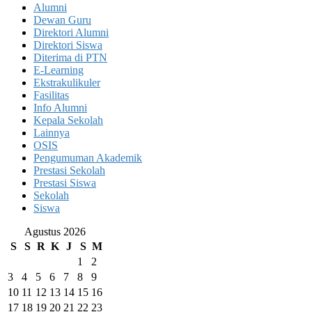
Alumni
Dewan Guru
Direktori Alumni
Direktori Siswa
Diterima di PTN
E-Learning
Ekstrakulikuler
Fasilitas
Info Alumni
Kepala Sekolah
Lainnya
OSIS
Pengumuman Akademik
Prestasi Sekolah
Prestasi Siswa
Sekolah
Siswa
Agustus 2026
S
S
R
K
J
S
M
1
2
3
4
5
6
7
8
9
10
11
12
13
14
15
16
17
18
19
20
21
22
23