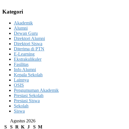
Kategori
Akademik
Alumni
Dewan Guru
Direktori Alumni
Direktori Siswa
Diterima di PTN
E-Learning
Ekstrakulikuler
Fasilitas
Info Alumni
Kepala Sekolah
Lainnya
OSIS
Pengumuman Akademik
Prestasi Sekolah
Prestasi Siswa
Sekolah
Siswa
Agustus 2026
S
S
R
K
J
S
M