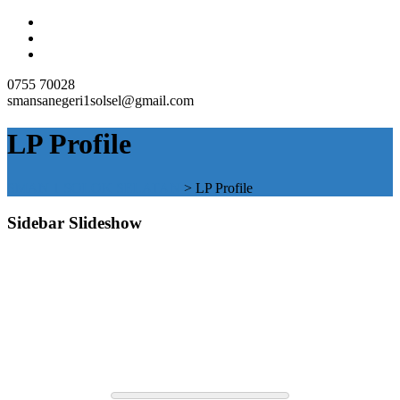
0755 70028
smansanegeri1solsel@gmail.com
LP Profile
SMAN 1 SOLOK SELATAN
>
LP Profile
Sidebar Slideshow