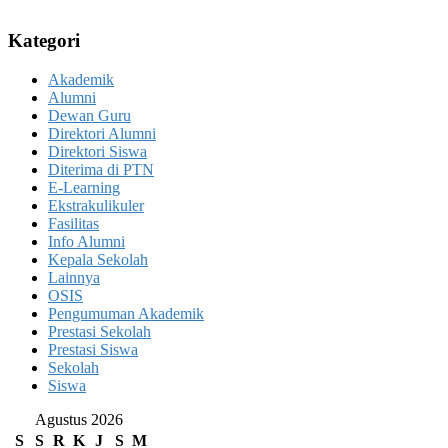
Kategori
Akademik
Alumni
Dewan Guru
Direktori Alumni
Direktori Siswa
Diterima di PTN
E-Learning
Ekstrakulikuler
Fasilitas
Info Alumni
Kepala Sekolah
Lainnya
OSIS
Pengumuman Akademik
Prestasi Sekolah
Prestasi Siswa
Sekolah
Siswa
Agustus 2026
S
S
R
K
J
S
M