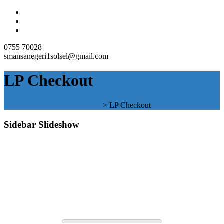
0755 70028
smansanegeri1solsel@gmail.com
LP Checkout
SMAN 1 SOLOK SELATAN
>
LP Checkout
Sidebar Slideshow