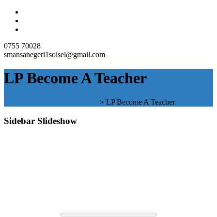
0755 70028
smansanegeri1solsel@gmail.com
LP Become A Teacher
SMAN 1 SOLOK SELATAN
>
LP Become A Teacher
Sidebar Slideshow