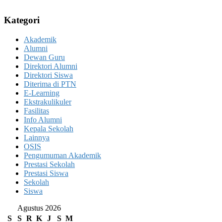
Kategori
Akademik
Alumni
Dewan Guru
Direktori Alumni
Direktori Siswa
Diterima di PTN
E-Learning
Ekstrakulikuler
Fasilitas
Info Alumni
Kepala Sekolah
Lainnya
OSIS
Pengumuman Akademik
Prestasi Sekolah
Prestasi Siswa
Sekolah
Siswa
Agustus 2026
S
S
R
K
J
S
M